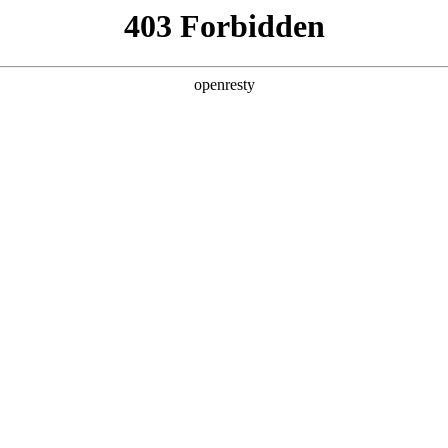
产品
解决方案
新闻动态
关于我们
决方案（K参谋）
内容种草+电商收割的完整转化链路，科学
、微信等平台的KOL投放数据，让每